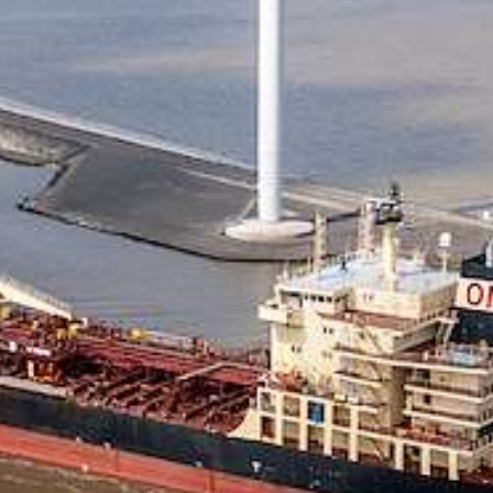
Jaarrekening | website
Jaarverslag 2023 Groningen Seaports N.V. | pdf
11.3MB