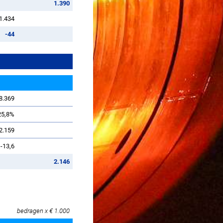
1.390
1.434
-44
8.369
25,8%
2.159
-13,6
2.146
bedragen x € 1.000