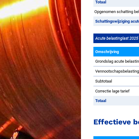
Totaal
Opgenomen schatting bela
Schattingswijziging acu
Acute belastinglast 2025
Omschrijving
Grondslag acute belasti
Vennootschapsbelastin
Subtotaal
Correctie lage tarief
Totaal
Effectieve b