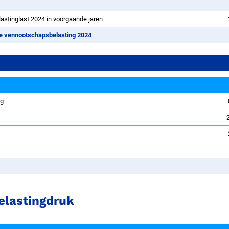
stinglast 2024 in voorgaande jaren
te vennootschapsbelasting 2024
ng
g
elastingdruk