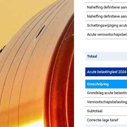
Naheffing definitieve aa
Naheffing definitieve aa
Schattingswijziging acu
Acute vennootschapsbel
Totaal
Acute belastinglast 2024
Omschrijving
Grondslag acute belasti
Vennootschapsbelastin
Subtotaal
Correctie lage tarief