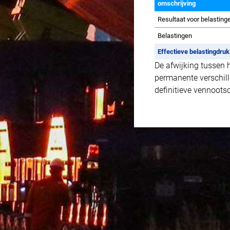
omschrijving
Resultaat voor belasting
Belastingen
Effectieve belastingdruk
De afwijking tussen 
permanente verschill
definitieve vennoots