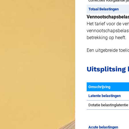
Correcties voorgaande ja
Jaarverslag | website
Totaal Belastingen
Jaarrekening | website
Vennootschapsbelas
Het tarief voor de v
Jaarverslag 2023 Groningen Seaports N.V. | pdf
vennootschapsbelasti
betrekking op heeft.
Een uitgebreide toel
Uitsplitsing
Omschrijving
Latente belastingen
Dotatie belastinglatenti
Acute belastingen