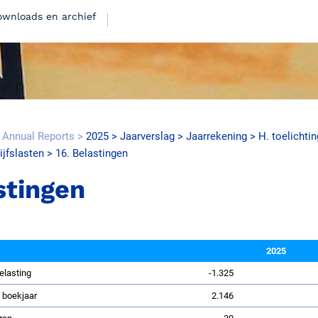
ownloads en archief
 Annual Reports
2025
Jaarverslag
Jaarrekening
H. toelichti
ijfslasten
16. Belastingen
15.7MB
stingen
2025
elasting
-1.325
12.0MB
 boekjaar
2.146