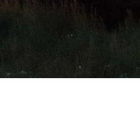
t
Social media
n:
+31 (0)596 640400
nfo@groningen-seaports.com