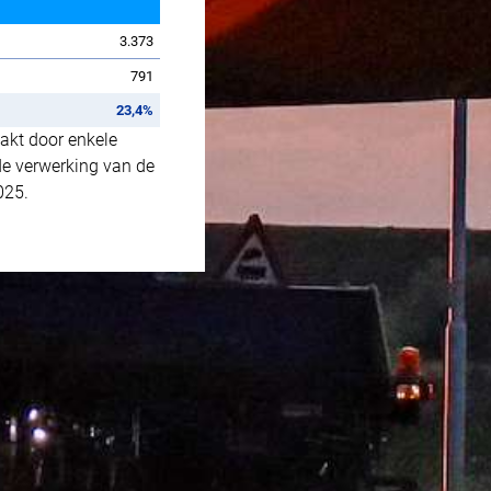
3.373
791
23,4%
aakt door enkele
de verwerking van de
025.