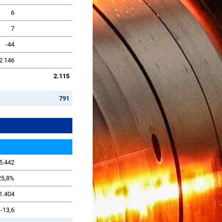
6
7
-44
2.146
2.115
791
5.442
25,8%
1.404
-13,6