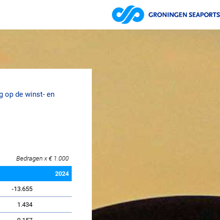
ng op de winst- en
Bedragen x € 1.000
2024
-13.655
1.434