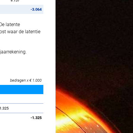
9.157
-3.064
De latente
st waar de latentie
jaarrekening.
bedragen x € 1.000
-1.325
-1.325