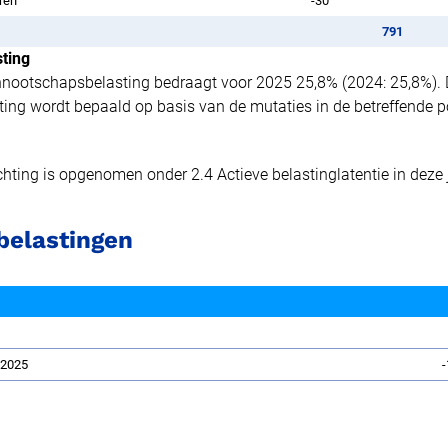
ren
-30
791
ting
ennootschapsbelasting bedraagt voor 2025 25,8% (2024: 25,8%). 
11.3MB
ng wordt bepaald op basis van de mutaties in de betreffende po
ichting is opgenomen onder 2.4 Actieve belastinglatentie in deze 
 belastingen
e 2025