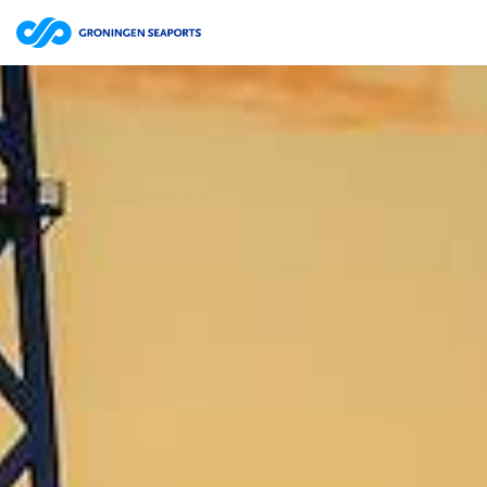
Bestuursverslag | website
ZOEKEN
Jaarrekening | website
Jaarverslag 2025 Groningen Seaports N.V. | pdf
15.7MB
Jaarverslag | website
Jaarrekening | website
Jaarverslag 2024 Groningen Seaports N.V. | pdf
12.0MB
Jaarverslag | website