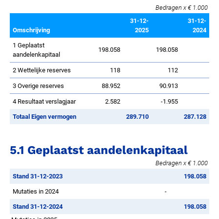
Bedragen x € 1.000
31-12-
31-12-
Omschrijving
2025
2024
1 Geplaatst
198.058
198.058
aandelenkapitaal
2 Wettelijke reserves
118
112
3 Overige reserves
88.952
90.913
4 Resultaat verslagjaar
2.582
-1.955
Totaal Eigen vermogen
289.710
287.128
5.1 Geplaatst aandelenkapitaal
Bedragen x € 1.000
Stand 31-12-2023
198.058
Mutaties in 2024
-
Stand 31-12-2024
198.058