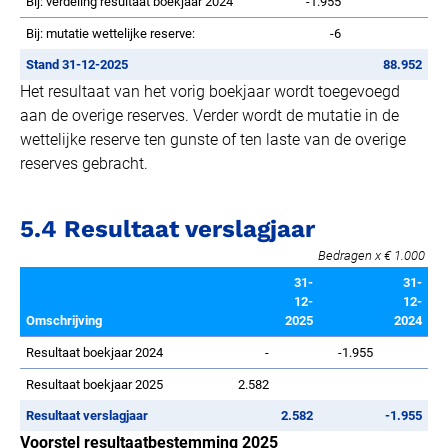
Bij: verdeling resultaat boekjaar 2024
-1.955
Bij: mutatie wettelijke reserve:
-6
Stand 31-12-2025
88.952
Het resultaat van het vorig boekjaar wordt toegevoegd
aan de overige reserves. Verder wordt de mutatie in de
wettelijke reserve ten gunste of ten laste van de overige
reserves gebracht.
5.4 Resultaat verslagjaar
Bedragen x € 1.000
31-
31-
12-
12-
Omschrijving
2025
2024
Resultaat boekjaar 2024
-
-1.955
Resultaat boekjaar 2025
2.582
Resultaat verslagjaar
2.582
-1.955
Voorstel resultaatbestemming 2025