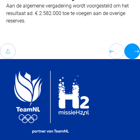
Aan de algemene vergadering wordt voorgesteld om het
resultaat ad. € 2.582.000 toe te voegen aan de overige
reserves.