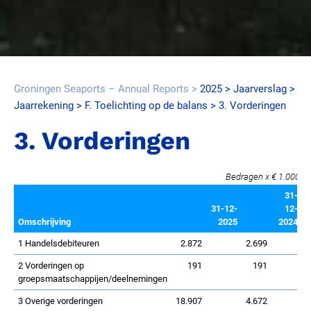
Groningen Seaports – Annual Reports
2025
Jaarverslag
Jaarrekening
F. Toelichting op de balans
3. Vorderingen
3. Vorderingen
Bedragen x € 1.000
31-
31-12-
12-
Omschrijving
2025
2024
1 Handelsdebiteuren
2.872
2.699
2 Vorderingen op
191
191
groepsmaatschappijen/deelnemingen
3 Overige vorderingen
18.907
4.672