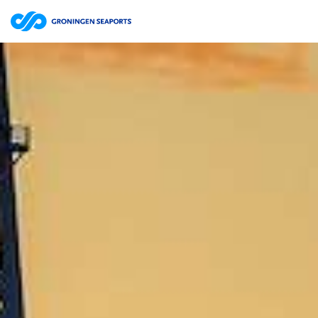
Bestuursverslag | website
ZOEKEN
Jaarrekening | website
Jaarverslag 2025 Groningen Seaports N.V. | pdf
15.7MB
Jaarverslag | website
Jaarrekening | website
Jaarverslag 2024 Groningen Seaports N.V. | pdf
12.0MB
Jaarverslag | website