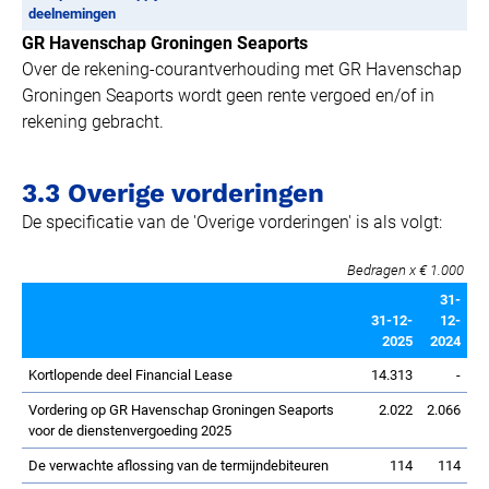
deelnemingen
GR Havenschap Groningen Seaports
Over de rekening-courantverhouding met GR Havenschap
Groningen Seaports wordt geen rente vergoed en/of in
rekening gebracht.
3.3 Overige vorderingen
De specificatie van de 'Overige vorderingen' is als volgt:
Bedragen x € 1.000
31-
31-12-
12-
2025
2024
Kortlopende deel Financial Lease
14.313
-
Vordering op GR Havenschap Groningen Seaports
2.022
2.066
voor de dienstenvergoeding 2025
De verwachte aflossing van de termijndebiteuren
114
114