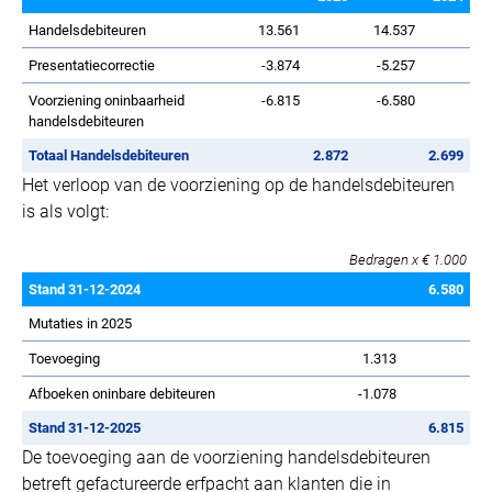
Handelsdebiteuren
13.561
14.537
Presentatiecorrectie
-3.874
-5.257
Voorziening oninbaarheid
-6.815
-6.580
handelsdebiteuren
Totaal Handelsdebiteuren
2.872
2.699
Het verloop van de voorziening op de handelsdebiteuren
is als volgt:
Bedragen x € 1.000
Stand 31-12-2024
6.580
Mutaties in 2025
Toevoeging
1.313
Afboeken oninbare debiteuren
-1.078
Stand 31-12-2025
6.815
De toevoeging aan de voorziening handelsdebiteuren
betreft gefactureerde erfpacht aan klanten die in