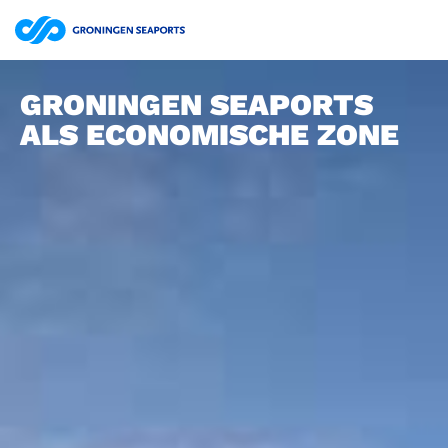
GRONINGEN SEAPORTS
ALS ECONOMISCHE ZONE
ZOEKEN
Bestuursverslag | website
Jaarrekening | website
Jaarverslag 2025 Groningen Seaports N.V. | pdf
15.7MB
Jaarverslag | website
Jaarrekening | website
Jaarverslag 2024 Groningen Seaports N.V. | pdf
12.0MB