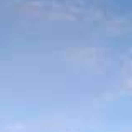
Jaarverslag | website
Jaarrekening | website
Jaarverslag 2023 Groningen Seaports N.V. | pdf
11.3MB