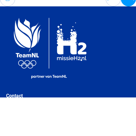
Contact
Telefoon:
+31 (0)596 640400
Email:
info@groningen-seaports.com
Bekijk alle
contactgegevens
Social media