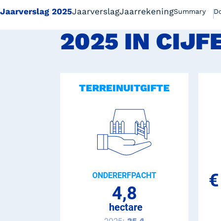
Jaarverslag 2025
Jaarverslag
Jaarrekening
Summary
D
2025 IN CIJF
TERREINUITGIFTE
Bestuursverslag | website
Jaarrekening | website
ZOEKEN
Jaarverslag 2025 Groningen Seaports N.V. | pdf
Jaarverslag | website
€
ONDERERFPACHT
Jaarrekening | website
4,8
Jaarverslag 2024 Groningen Seaports N.V. | pdf
hectare
2025:
25,4