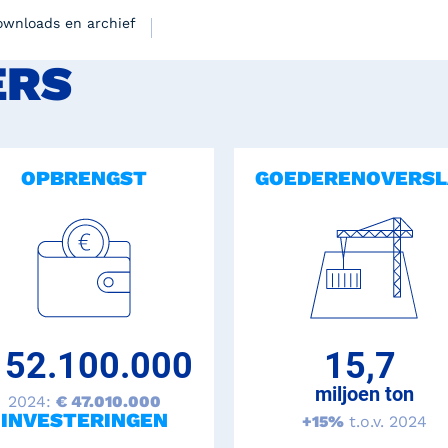
ownloads en archief
ERS
OPBRENGST
GOEDERENOVERSL
15.7MB
 52.100.000
15,7
12.0MB
miljoen ton
2024:
€ 47.010.000
INVESTERINGEN
+15%
t.o.v. 2024