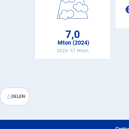
7,0
Mton (2024)
2023: 7,7 Mton
DELEN
Contac