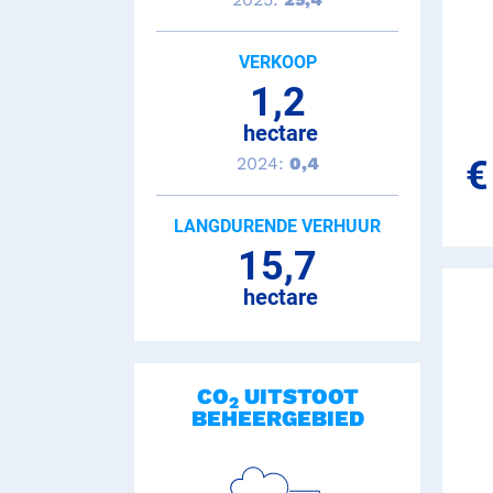
Jaarverslag | website
Jaarrekening | website
VERKOOP
1,2
Jaarverslag 2023 Groningen Seaports N.V. | pdf
hectare
2024:
0,4
€
LANGDURENDE VERHUUR
15,7
hectare
CO
UITSTOOT
2
BEHEERGEBIED