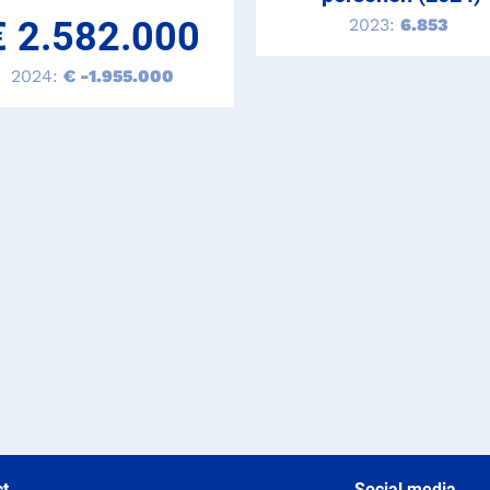
€ 2.582.000
2023:
6.853
2024:
€ -1.955.000
t
Social media