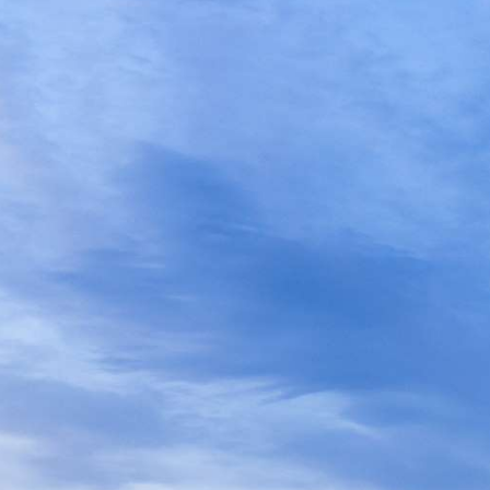
Jaarverslag | website
Jaarrekening | website
Jaarverslag 2023 Groningen Seaports N.V. | pdf