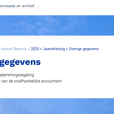
ownloads en archief
 Annual Reports
2025
Jaarrekening
Overige gegevens
 gegevens
15.7MB
estemmingsregeling
g van de onafhankelijke accountant
12.0MB