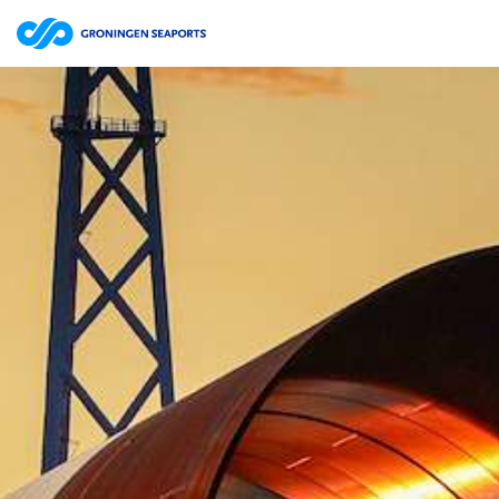
Bestuursverslag | website
ZOEKEN
Jaarrekening | website
Jaarverslag 2025 Groningen Seaports N.V. | pdf
15.7MB
Jaarverslag | website
Jaarrekening | website
Jaarverslag 2024 Groningen Seaports N.V. | pdf
12.0MB
Jaarverslag | website