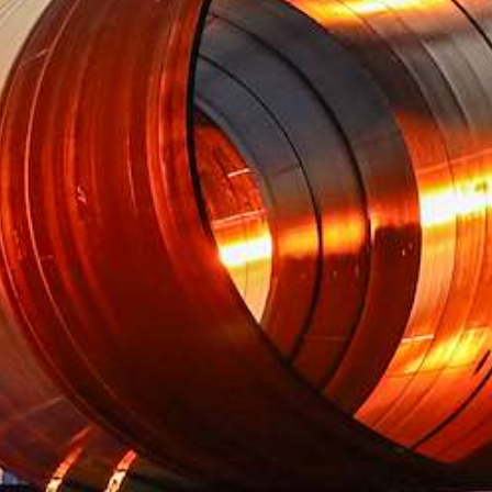
Jaarrekening | website
Jaarverslag 2023 Groningen Seaports N.V. | pdf
11.3MB