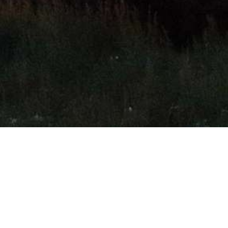
t
Social media
n:
+31 (0)596 640400
nfo@groningen-seaports.com