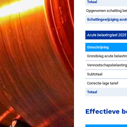
Totaal
Opgenomen schatting bela
Schattingswijziging acu
Acute belastinglast 2025
Omschrijving
Grondslag acute belasti
Vennootschapsbelastin
Subtotaal
Correctie lage tarief
Totaal
Effectieve b