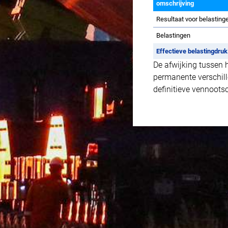
omschrijving
Resultaat voor belasting
Belastingen
Effectieve belastingdruk
De afwijking tussen 
permanente verschill
definitieve vennoots