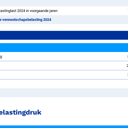
stinglast 2024 in voorgaande jaren
te vennootschapsbelasting 2024
ng
g
elastingdruk