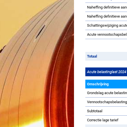
Naheffing definitieve aa
Naheffing definitieve aa
Schattingswijziging acu
Acute vennootschapsbel
Totaal
Acute belastinglast 2024
Omschrijving
Grondslag acute belasti
Vennootschapsbelastin
Subtotaal
Correctie lage tarief