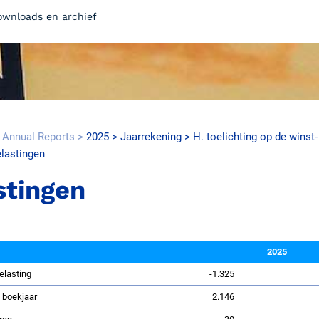
ownloads en archief
 Annual Reports
2025
Jaarrekening
H. toelichting op de winst-
elastingen
15.7MB
stingen
2025
elasting
-1.325
12.0MB
 boekjaar
2.146