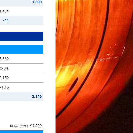
1.390
1.434
-44
8.369
25,8%
2.159
-13,6
2.146
bedragen x € 1.000