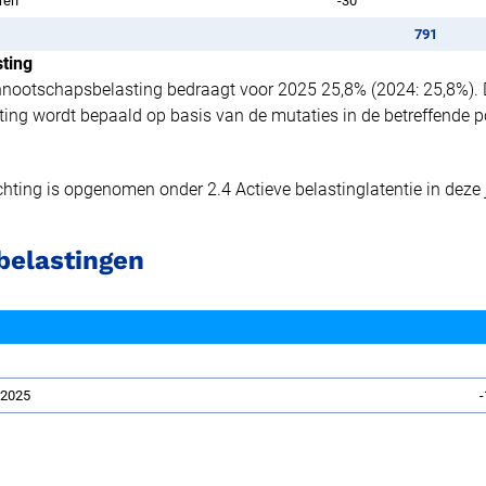
ren
-30
791
ting
ennootschapsbelasting bedraagt voor 2025 25,8% (2024: 25,8%). 
11.3MB
ng wordt bepaald op basis van de mutaties in de betreffende po
ichting is opgenomen onder 2.4 Actieve belastinglatentie in deze 
 belastingen
e 2025