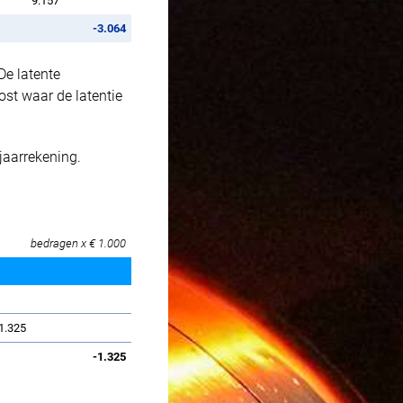
9.157
-3.064
De latente
st waar de latentie
jaarrekening.
bedragen x € 1.000
-1.325
-1.325