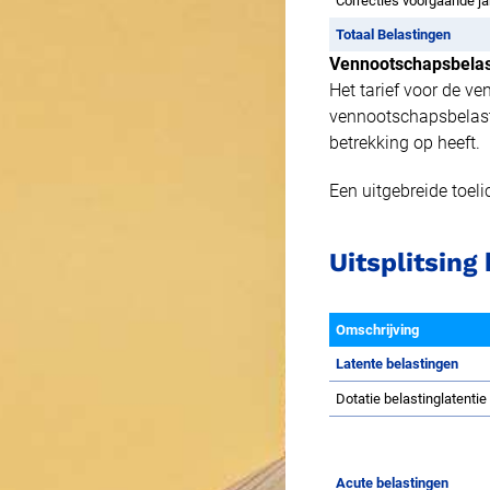
Correcties voorgaande ja
Jaarverslag | website
Totaal Belastingen
Jaarrekening | website
Vennootschapsbelas
Het tarief voor de v
Jaarverslag 2023 Groningen Seaports N.V. | pdf
vennootschapsbelasti
betrekking op heeft.
Een uitgebreide toel
Uitsplitsing
Omschrijving
Latente belastingen
Dotatie belastinglatenti
Acute belastingen