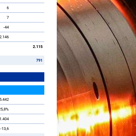
6
7
-44
2.146
2.115
791
5.442
25,8%
1.404
-13,6