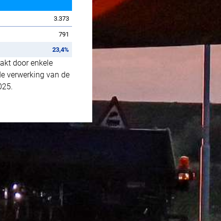
3.373
791
23,4%
aakt door enkele
de verwerking van de
025.