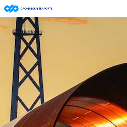
Bestuursverslag | website
ZOEKEN
Jaarrekening | website
Jaarverslag 2025 Groningen Seaports N.V. | pdf
15.7MB
Jaarverslag | website
Jaarrekening | website
Jaarverslag 2024 Groningen Seaports N.V. | pdf
12.0MB
Jaarverslag | website