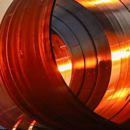
Jaarrekening | website
Jaarverslag 2023 Groningen Seaports N.V. | pdf
11.3MB