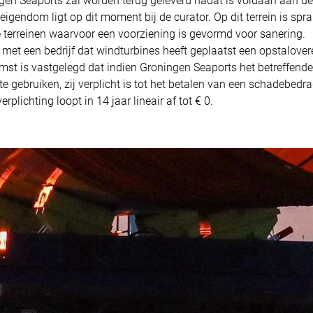
ngen Seaports zal worden terug geleverd nadat is voldaan aan 
igendom ligt op dit moment bij de curator. Op dit terrein is spra
e terreinen waarvoor een voorziening is gevormd voor sanering.
s met een bedrijf dat windturbines heeft geplaatst een opstalov
mst is vastgelegd dat indien Groningen Seaports het betreffende
e gebruiken, zij verplicht is tot het betalen van een schadebed
erplichting loopt in 14 jaar lineair af tot € 0.