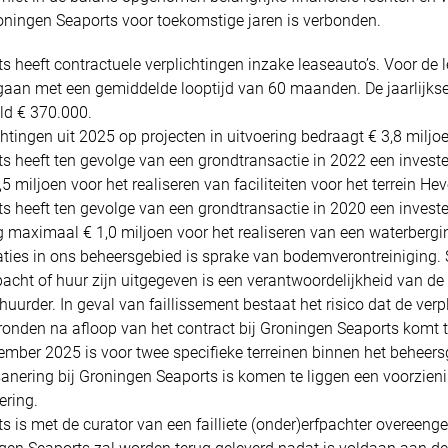
ningen Seaports voor toekomstige jaren is verbonden.
 heeft contractuele verplichtingen inzake leaseauto’s. Voor de l
11.3MB
aan met een gemiddelde looptijd van 60 maanden. De jaarlijkse
ld € 370.000.
htingen uit 2025 op projecten in uitvoering bedraagt € 3,8 miljo
s heeft ten gevolge van een grondtransactie in 2022 een investe
 miljoen voor het realiseren van faciliteiten voor het terrein He
s heeft ten gevolge van een grondtransactie in 2020 een investe
g maximaal € 1,0 miljoen voor het realiseren van een waterbergi
aties in ons beheersgebied is sprake van bodemverontreiniging.
pacht of huur zijn uitgegeven is een verantwoordelijkheid van de
huurder. In geval van faillissement bestaat het risico dat de verp
onden na afloop van het contract bij Groningen Seaports komt te
ember 2025 is voor twee specifieke terreinen binnen het beheers
sanering bij Groningen Seaports is komen te liggen een voorzieni
ering.
s is met de curator van een failliete (onder)erfpachter overeen