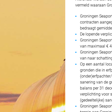
vermeld waaraan Gro
Jaarverslag | website
Jaarrekening | website
Groningen Seaports
Jaarverslag 2023 Groningen Seaports N.V. | pdf
contracten aangeg
bedraagt gemidde
De lopende verplic
Groningen Seaport
van maximaal € 4,5
Groningen Seaport
van naar schattin
Op een aantal loc
gronden die in erf
(onder)erfpachter/
sanering van de gr
balans per 31 dec
verplichting voor 
(gedeeltelijke) san
Groningen Seaport