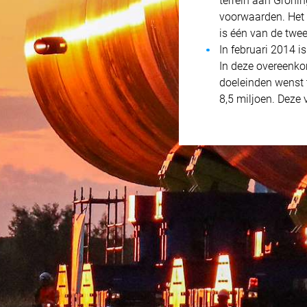
terrein aan Groni
voorwaarden. Het e
is één van de twe
In februari 2014 i
In deze overeenko
doeleinden wenst t
8,5 miljoen. Deze v