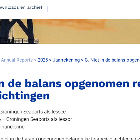
ownloads en archief
 Annual Reports
2025
Jaarrekening
G. Niet in de balans opge
15.7MB
 in de balans opgenomen 
ichtingen
 Groningen Seaports als lessee
e – Groningen Seaports als lessor
12.0MB
financiering
niet in de balans opgenomen belangrijke financiële rechten en v