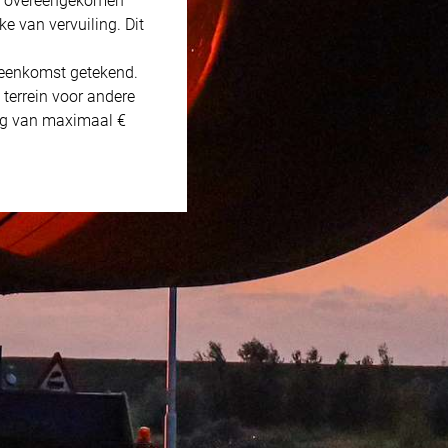
de overeengekomen
ke van vervuiling. Dit
ereenkomst getekend.
 terrein voor andere
rag van maximaal €