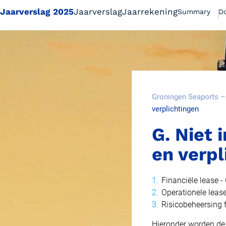
Jaarverslag 2025
Jaarverslag
Jaarrekening
Summary
D
Bestuursverslag | website
Groningen Seaports –
verplichtingen
Jaarrekening | website
ZOEKEN
Jaarverslag 2025 Groningen Seaports N.V. | pdf
G. Niet
en verpl
Jaarverslag | website
Financiële lease -
Jaarrekening | website
Operationele leas
Jaarverslag 2024 Groningen Seaports N.V. | pdf
Risicobeheersing 
Hieronder worden de 