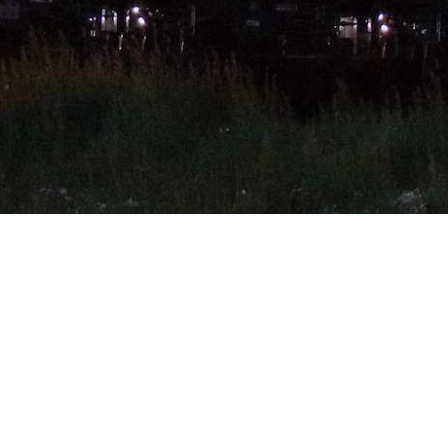
t
Social media
n:
+31 (0)596 640400
nfo@groningen-seaports.com
lle
contactgegevens