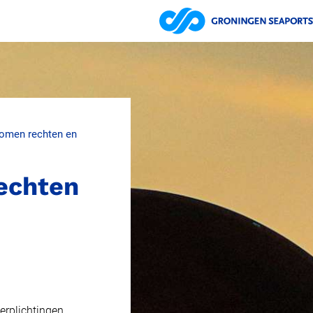
nomen rechten en
rechten
erplichtingen