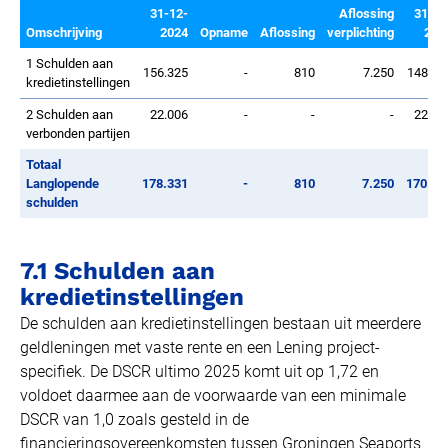
31-12-
Aflossing
31-12
Omschrijving
2024
Opname
Aflossing
verplichting
202
1 Schulden aan
156.325
-
810
7.250
148.26
kredietinstellingen
2 Schulden aan
22.006
-
-
-
22.00
verbonden partijen
Totaal
Langlopende
178.331
-
810
7.250
170.27
schulden
7.1 Schulden aan
kredietinstellingen
De schulden aan kredietinstellingen bestaan uit meerdere
geldleningen met vaste rente en een Lening project-
specifiek. De DSCR ultimo 2025 komt uit op 1,72 en
voldoet daarmee aan de voorwaarde van een minimale
DSCR van 1,0 zoals gesteld in de
financieringsovereenkomsten tussen Groningen Seaports