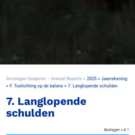
Groningen Seaports – Annual Reports
2025
Jaarrekening
F. Toelichting op de balans
7. Langlopende schulden
7. Langlopende
schulden
Bedragen x € 1.00