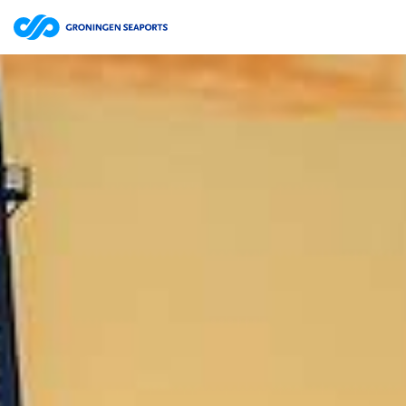
Bestuursverslag | website
ZOEKEN
Jaarrekening | website
Jaarverslag 2025 Groningen Seaports N.V. | pdf
15.7MB
Jaarverslag | website
Jaarrekening | website
Jaarverslag 2024 Groningen Seaports N.V. | pdf
12.0MB
Jaarverslag | website