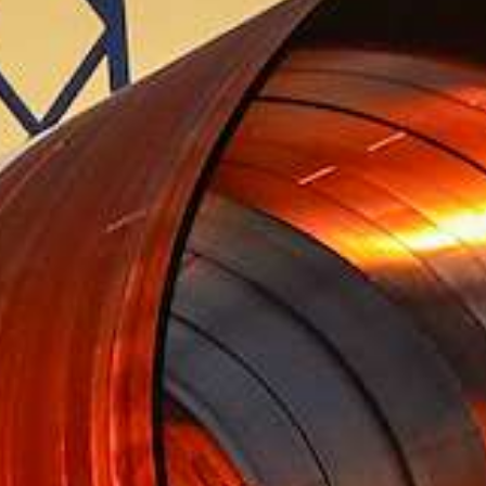
Jaarrekening | website
Jaarverslag 2023 Groningen Seaports N.V. | pdf
11.3MB