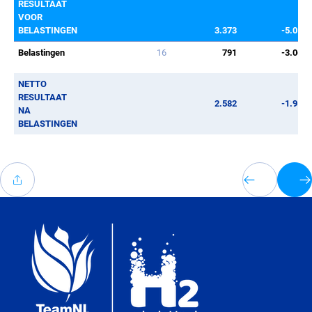
RESULTAAT
VOOR
BELASTINGEN
3.373
-5.019
Belastingen
16
791
-3.064
NETTO
RESULTAAT
2.582
-1.955
NA
BELASTINGEN