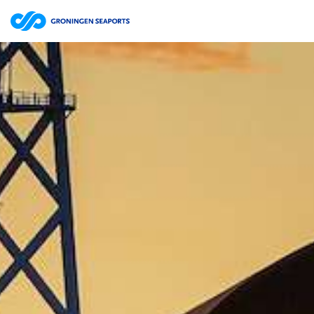
Bestuursverslag | website
ZOEKEN
Jaarrekening | website
Jaarverslag 2025 Groningen Seaports N.V. | pdf
15.7MB
Jaarverslag | website
Jaarrekening | website
Jaarverslag 2024 Groningen Seaports N.V. | pdf
12.0MB
Jaarverslag | website