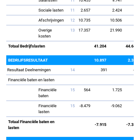
Salarissen
11
10.455
9.741
Sociale lasten
11
2.657
2.424
Afschrijvingen
12
10.735
10.506
Overige
13
17.357
21.990
kosten
Totaal Bedrijfslasten
41.204
44.660
BEDRIJFSRESULTAAT
10.897
2.350
Resultaat Deelnemingen
14
391
-32
Financiële baten en lasten
Financiële
15
564
1.725
baten
Financiële
15
-8.479
-9.062
lasten
Totaal Financiële baten en
-7.915
-7.337
lasten