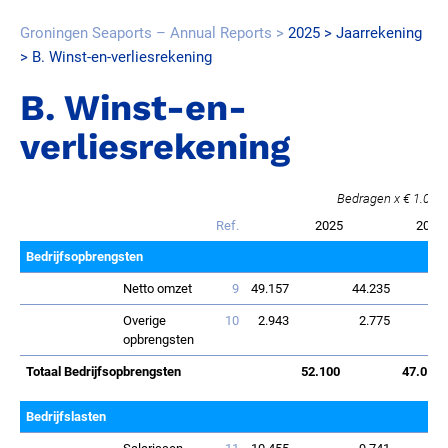
Groningen Seaports – Annual Reports
2025
Jaarrekening
B. Winst-en-verliesrekening
B. Winst-en-
verliesrekening
Bedragen x € 1.000
Ref.
2025
2024
Bedrijfsopbrengsten
Netto omzet
9
49.157
44.235
Overige
10
2.943
2.775
opbrengsten
Totaal Bedrijfsopbrengsten
52.100
47.010
Bedrijfslasten